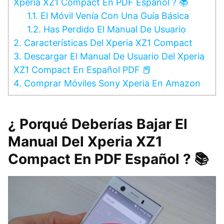
Xperia XZ1 Compact En PDF Español ? 📚
1.1.
El Móvil Venía Con Una Guía Básica
1.2.
Has Perdido El Manual De Usuario
2.
Características Del Xperia XZ1 Compact
3.
Descargar El Manual De Usuario Del Xperia
XZ1 Compact En Español PDF 📕
4.
Comprar Móviles Sony Xperia En Amazon
¿ Porqué Deberías Bajar El
Manual Del Xperia XZ1
Compact En PDF Español ? 📚