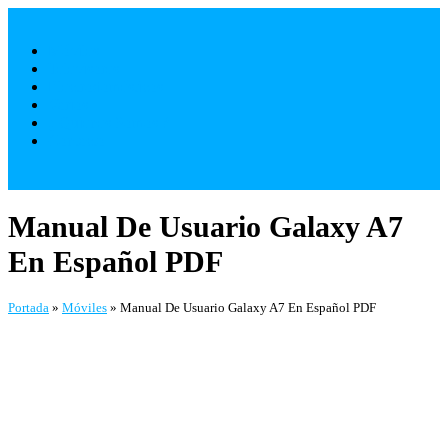
Saltar
al
Móviles
contenido
Televisores
Electrodomésticos
Varios
¿ Quienes Somos ?
Contacto
Manual De Usuario Galaxy A7
En Español PDF
Portada
»
Móviles
»
Manual De Usuario Galaxy A7 En Español PDF