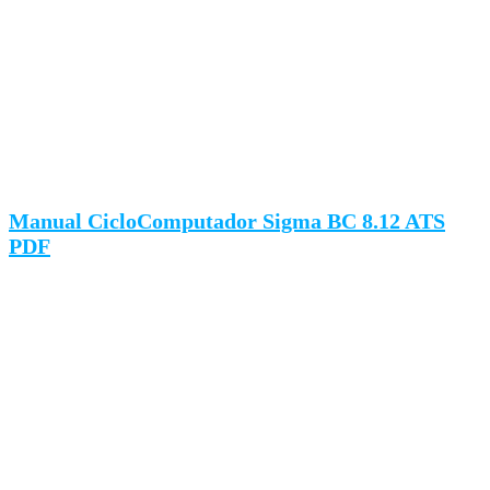
Manual CicloComputador Sigma BC 8.12 ATS
PDF