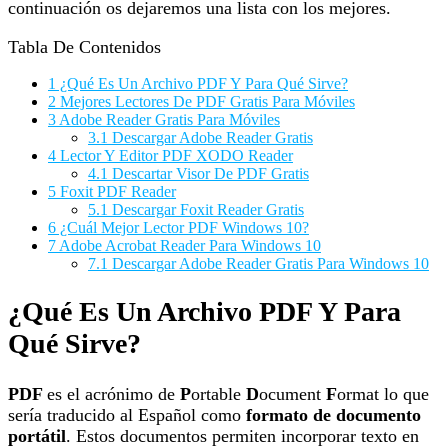
continuación os dejaremos una lista con los mejores.
Tabla De Contenidos
1
¿Qué Es Un Archivo PDF Y Para Qué Sirve?
2
Mejores Lectores De PDF Gratis Para Móviles
3
Adobe Reader Gratis Para Móviles
3.1
Descargar Adobe Reader Gratis
4
Lector Y Editor PDF XODO Reader
4.1
Descartar Visor De PDF Gratis
5
Foxit PDF Reader
5.1
Descargar Foxit Reader Gratis
6
¿Cuál Mejor Lector PDF Windows 10?
7
Adobe Acrobat Reader Para Windows 10
7.1
Descargar Adobe Reader Gratis Para Windows 10
¿Qué Es Un Archivo PDF Y Para
Qué Sirve?
PDF
es el acrónimo de
P
ortable
D
ocument
F
ormat lo que
sería traducido al Español como
formato de documento
portátil
. Estos documentos permiten incorporar texto en