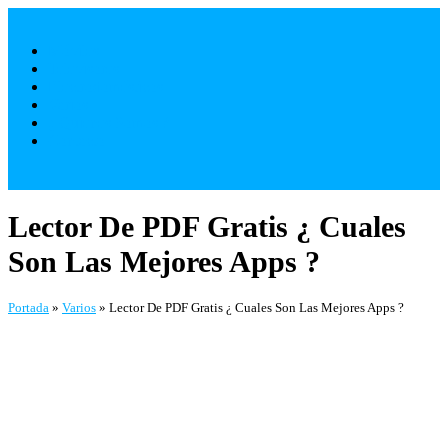
Saltar
al
Móviles
contenido
Televisores
Electrodomésticos
Varios
¿ Quienes Somos ?
Contacto
Lector De PDF Gratis ¿ Cuales
Son Las Mejores Apps ?
Portada
»
Varios
»
Lector De PDF Gratis ¿ Cuales Son Las Mejores Apps ?