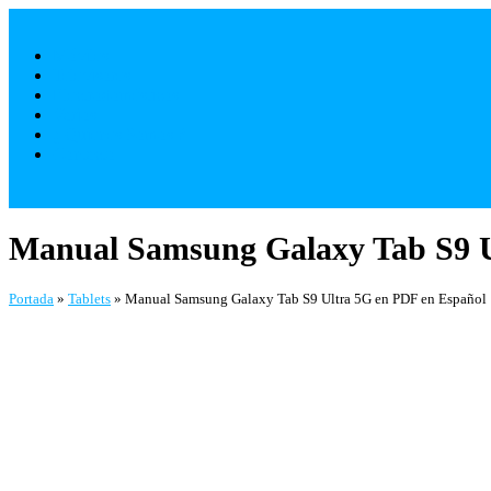
Saltar
al
Móviles
contenido
Televisores
Electrodomésticos
Varios
¿ Quienes Somos ?
Contacto
Manual Samsung Galaxy Tab S9 U
Portada
»
Tablets
»
Manual Samsung Galaxy Tab S9 Ultra 5G en PDF en Español