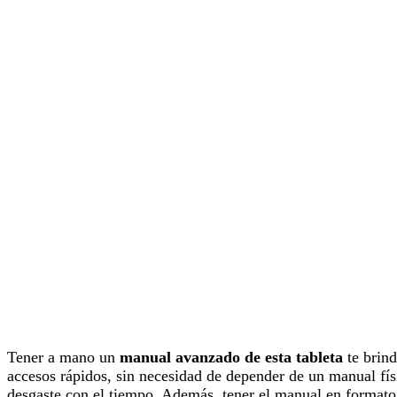
Tener a mano un
manual avanzado de esta tableta
te brind
accesos rápidos, sin necesidad de depender de un manual fís
desgaste con el tiempo. Además, tener el manual en formato