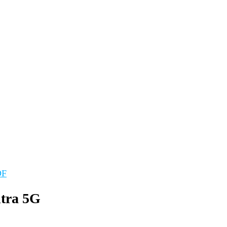
DF
ltra 5G