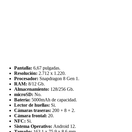
Pantalla:
6,67 pulgadas.
Resolución:
2.712 x 1.220.
Procesador:
Snapdragon 8 Gen 1.
RAM:
8/12 Gb.
Almacenamiento:
128/256 Gb.
microSD:
No.
Batería:
5000mAh de capacidad.
Lector de huellas:
Si.
Cámaras traseras:
200 + 8 + 2.
Cámara frontal:
20.
NFC:
Si.
Sistema Operativo:
Android 12.
Tamaño:
163,1 x 75,9 x 8,6 mm.