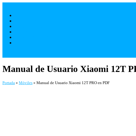
Saltar
al
Móviles
contenido
Televisores
Electrodomésticos
Varios
¿ Quienes Somos ?
Contacto
Manual de Usuario Xiaomi 12T 
Portada
»
Móviles
»
Manual de Usuario Xiaomi 12T PRO en PDF