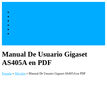
Saltar
al
Móviles
contenido
Televisores
Electrodomésticos
Varios
¿ Quienes Somos ?
Contacto
Manual De Usuario Gigaset
AS405A en PDF
Portada
»
Móviles
»
Manual De Usuario Gigaset AS405A en PDF