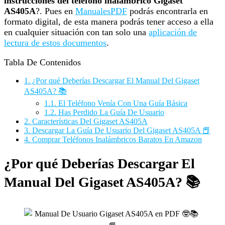
instrucciones del teléfono inalámbrico Gigaset
AS405A
?. Pues en
ManualesPDF
podrás encontrarla en
formato digital, de esta manera podrás tener acceso a ella
en cualquier situación con tan solo una
aplicación de
lectura de estos documentos
.
Tabla De Contenidos
1.
¿Por qué Deberías Descargar El Manual Del Gigaset
AS405A? 📚
1.1.
El Teléfono Venía Con Una Guía Básica
1.2.
Has Perdido La Guía De Usuario
2.
Características Del Gigaset AS405A
3.
Descargar La Guía De Usuario Del Gigaset AS405A 📕
4.
Comprar Teléfonos Inalámbricos Baratos En Amazon
¿Por qué Deberías Descargar El
Manual Del Gigaset AS405A? 📚