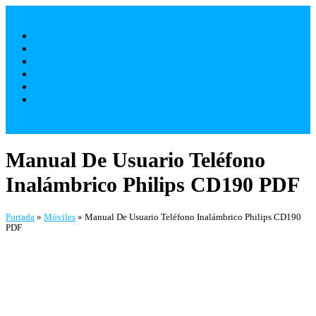
Saltar
al
Móviles
contenido
Televisores
Electrodomésticos
Varios
¿ Quienes Somos ?
Contacto
Manual De Usuario Teléfono
Inalámbrico Philips CD190 PDF
Portada
»
Móviles
»
Manual De Usuario Teléfono Inalámbrico Philips CD190
PDF