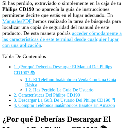
Si has perdido, extraviado o simplemente en la caja de tu
Philips CD190
no aparecía la guía de instrucciones
permíteme decirte que estás en el lugar adecuado. En
ManualesPDF
hemos realizado la tarea de búsqueda para
localizar una copia de seguridad del manual de este
producto. De esta manera podrás
acceder cómodamente a
las características de este terminal desde cualquier lugar
con una aplicación
.
Tabla De Contenidos
1.
¿Por qué Deberías Descargar El Manual Del Philips
CD190? 📚
1.1.
El Teléfono Inalámbrico Venía Con Una Guía
Básica
1.2.
Has Perdido La Guía De Usuario
2.
Características Del Philips CD190
3.
Descargar La Guía De Usuario Del Philips CD190 📕
4.
Comprar Teléfonos Inalámbricos Baratos En Amazon
¿Por qué Deberías Descargar El