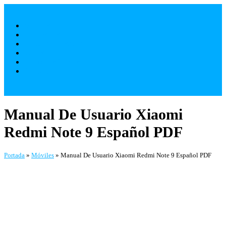
Saltar
al
Móviles
contenido
Televisores
Electrodomésticos
Varios
¿ Quienes Somos ?
Contacto
Manual De Usuario Xiaomi
Redmi Note 9 Español PDF
Portada
»
Móviles
»
Manual De Usuario Xiaomi Redmi Note 9 Español PDF