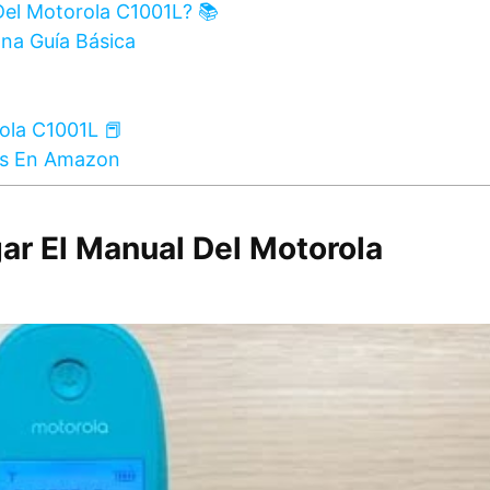
Del Motorola C1001L? 📚
na Guía Básica
ola C1001L 📕
os En Amazon
ar El Manual Del Motorola