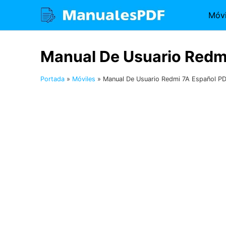
Saltar
Móvi
al
contenido
Manual De Usuario Redm
Portada
»
Móviles
»
Manual De Usuario Redmi 7A Español P