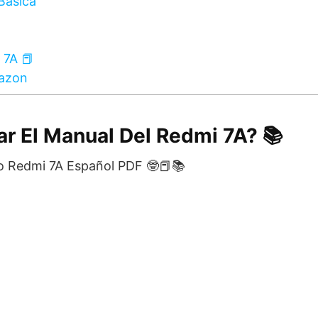
Básica
 7A 📕
mazon
r El Manual Del Redmi 7A? 📚