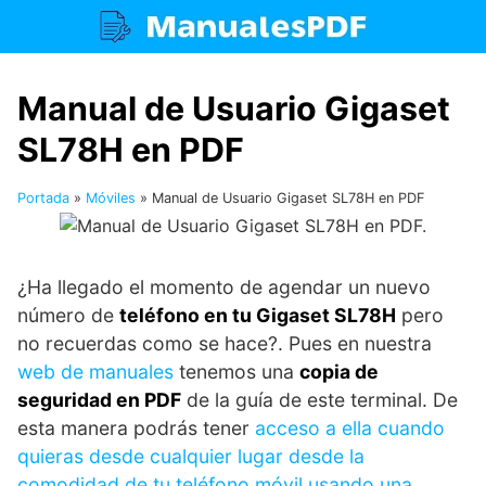
Saltar
al
contenido
Manual de Usuario Gigaset
SL78H en PDF
Portada
»
Móviles
»
Manual de Usuario Gigaset SL78H en PDF
¿Ha llegado el momento de agendar un nuevo
número de
teléfono en tu Gigaset SL78H
pero
no recuerdas como se hace?. Pues en nuestra
web de manuales
tenemos una
copia de
seguridad en PDF
de la guía de este terminal. De
esta manera podrás tener
acceso a ella cuando
quieras desde cualquier lugar desde la
comodidad de tu teléfono móvil usando una