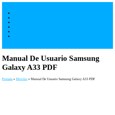
Saltar
al
Móviles
contenido
Televisores
Electrodomésticos
Varios
¿ Quienes Somos ?
Contacto
Manual De Usuario Samsung
Galaxy A33 PDF
Portada
»
Móviles
»
Manual De Usuario Samsung Galaxy A33 PDF