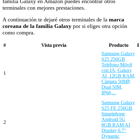
familia Galaxy en Amazon puedes encontrar otros
terminales con mejores prestaciones.
A continuación te dejaré otros terminales de la
marca
coreana de la familia Galaxy
por si eliges otra opción
como compra.
#
Vista previa
Producto
Samsung Galaxy
S25 256GB
Teléfono Móvil
con IA, Galaxy
1
AI, 12GB RAM,
Cámara 50MP,
Dual SIM,
IP68,...
Samsung Galaxy
S25 FE 256GB
Smartphone
Android 5G
2
8GB RAM AI
Display 6.7"
Dynamic