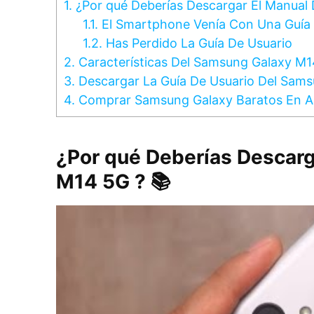
1.
¿Por qué Deberías Descargar El Manual
1.1.
El Smartphone Venía Con Una Guía 
1.2.
Has Perdido La Guía De Usuario
2.
Características Del Samsung Galaxy M
3.
Descargar La Guía De Usuario Del Sam
4.
Comprar Samsung Galaxy Baratos En 
¿Por qué Deberías Descarg
M14 5G ? 📚