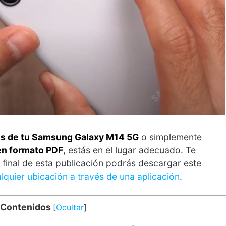
es de tu Samsung Galaxy M14 5G
o simplemente
en formato PDF
, estás en el lugar adecuado. Te
l final de esta publicación podrás descargar este
lquier ubicación a través de una aplicación
.
 Contenidos
[
Ocultar
]