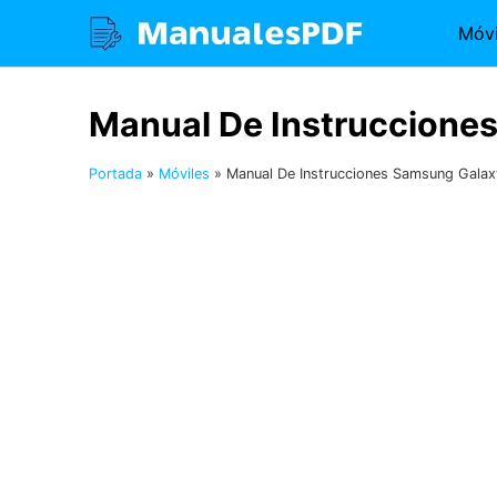
Saltar
Móvi
al
contenido
Manual De Instruccione
Portada
»
Móviles
»
Manual De Instrucciones Samsung Gala