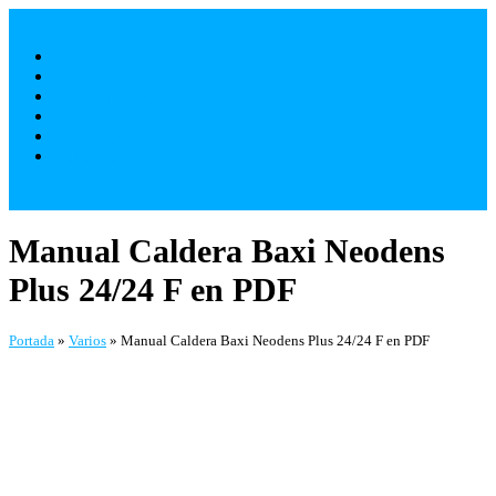
Saltar
al
Móviles
contenido
Televisores
Electrodomésticos
Varios
¿ Quienes Somos ?
Contacto
Manual Caldera Baxi Neodens
Plus 24/24 F en PDF
Portada
»
Varios
»
Manual Caldera Baxi Neodens Plus 24/24 F en PDF