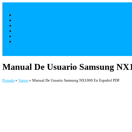
Saltar
al
Móviles
contenido
Televisores
Electrodomésticos
Varios
¿ Quienes Somos ?
Contacto
Manual De Usuario Samsung NX
Portada
»
Varios
»
Manual De Usuario Samsung NX1000 En Español PDF