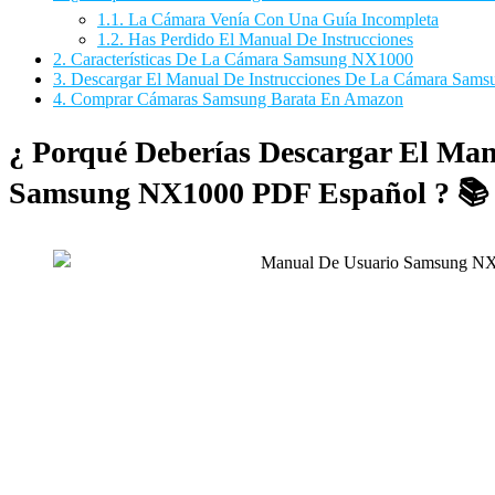
1.1.
La Cámara Venía Con Una Guía Incompleta
1.2.
Has Perdido El Manual De Instrucciones
2.
Características De La Cámara Samsung NX1000
3.
Descargar El Manual De Instrucciones De La Cámara Sam
4.
Comprar Cámaras Samsung Barata En Amazon
¿ Porqué Deberías Descargar El Ma
Samsung NX1000 PDF Español ? 📚