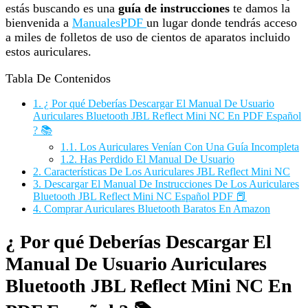
estás buscando es una
guía de instrucciones
te damos la
bienvenida a
ManualesPDF
un lugar donde tendrás acceso
a miles de folletos de uso de cientos de aparatos incluido
estos auriculares.
Tabla De Contenidos
1.
¿ Por qué Deberías Descargar El Manual De Usuario
Auriculares Bluetooth JBL Reflect Mini NC En PDF Español
? 📚
1.1.
Los Auriculares Venían Con Una Guía Incompleta
1.2.
Has Perdido El Manual De Usuario
2.
Características De Los Auriculares JBL Reflect Mini NC
3.
Descargar El Manual De Instrucciones De Los Auriculares
Bluetooth JBL Reflect Mini NC Español PDF 📕
4.
Comprar Auriculares Bluetooth Baratos En Amazon
¿ Por qué Deberías Descargar El
Manual De Usuario Auriculares
Bluetooth JBL Reflect Mini NC En