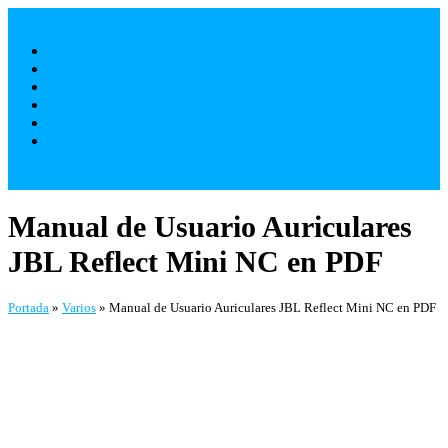
Saltar
al
Móviles
contenido
Televisores
Electrodomésticos
Varios
¿ Quienes Somos ?
Contacto
Manual de Usuario Auriculares
JBL Reflect Mini NC en PDF
Portada
»
Varios
»
Manual de Usuario Auriculares JBL Reflect Mini NC en PDF