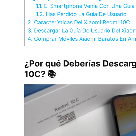
1.1.
El Smartphone Venía Con Una Guía 
1.2.
Has Perdido La Guía De Usuario
2.
Características Del Xiaomi Redmi 10C
3.
Descargar La Guía De Usuario Del Xiao
4.
Comprar Móviles Xiaomi Baratos En A
¿Por qué Deberías Descarg
10C? 📚