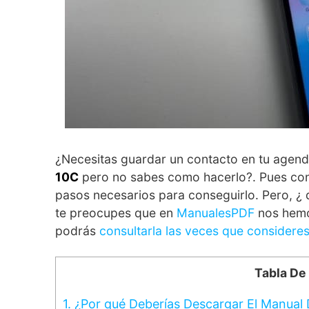
¿Necesitas guardar un contacto en tu agenda
10C
pero no sabes como hacerlo?. Pues co
pasos necesarios para conseguirlo. Pero, ¿ q
te preocupes que en
ManualesPDF
nos hemo
podrás
consultarla las veces que considere
Tabla De
1.
¿Por qué Deberías Descargar El Manual 