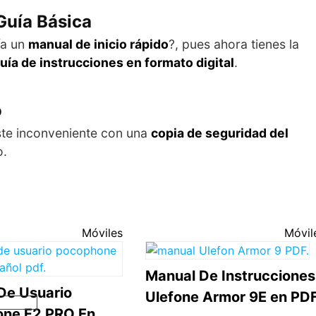
Guía Básica
ía un
manual de inicio rápido
?, pues ahora tienes la
uía de instrucciones en formato digital
.
o
ste inconveniente con una
copia de seguridad del
o.
Móviles
Móvil
Manual De Instrucciones
De Usuario
Ulefone Armor 9E en PD
ne F2 PRO En