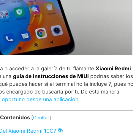
 o acceder a la galería de tu flamante
Xiaomi Redmi
n una
guía de instrucciones de MIUI
podrías saber los
ué puedes hacer si el terminal no la incluye ?, pues n
s encargado de buscarla por ti. De esta manera
s oportuno desde una aplicación
.
 Contenidos
[
Ocultar
]
Del Xiaomi Redmi 10C? 📚