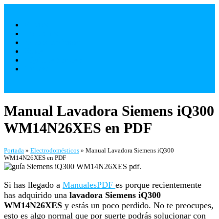
Saltar
al
Móviles
contenido
Televisores
Electrodomésticos
Varios
¿ Quienes Somos ?
Contacto
Manual Lavadora Siemens iQ300
WM14N26XES en PDF
Portada
»
Electrodomésticos
»
Manual Lavadora Siemens iQ300
WM14N26XES en PDF
Si has llegado a
ManualesPDF
es porque recientemente
has adquirido una
lavadora Siemens iQ300
WM14N26XES
y estás un poco perdido. No te preocupes,
esto es algo normal que por suerte podrás solucionar con