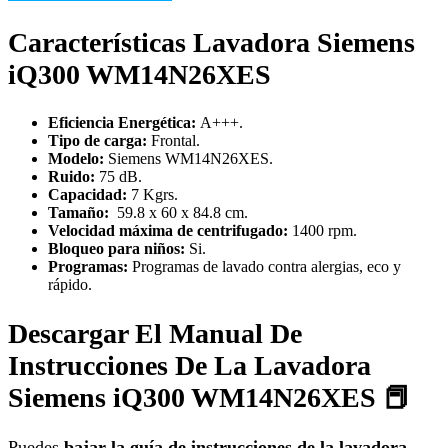
Características Lavadora Siemens
iQ300 WM14N26XES
Eficiencia Energética:
A+++.
Tipo de carga:
Frontal.
Modelo:
Siemens WM14N26XES.
Ruido:
75 dB.
Capacidad:
7 Kgrs.
Tamaño:
59.8 x 60 x 84.8 cm.
Velocidad máxima de centrifugado:
1400 rpm.
Bloqueo para niños:
Si.
Programas:
Programas de lavado contra alergias, eco y
rápido.
Descargar El Manual De
Instrucciones De La Lavadora
Siemens iQ300 WM14N26XES 📕
Puedes
bajar la guía de instrucciones de la lavadora