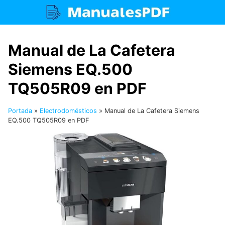
Saltar
al
contenido
Manual de La Cafetera
Siemens EQ.500
TQ505R09 en PDF
Portada
»
Electrodomésticos
»
Manual de La Cafetera Siemens
EQ.500 TQ505R09 en PDF