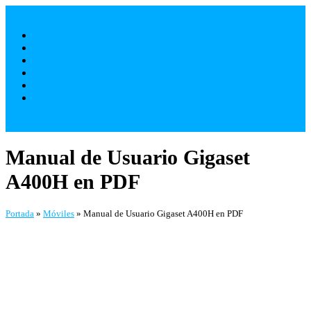
Saltar
al
Móviles
contenido
Televisores
Electrodomésticos
Varios
¿ Quienes Somos ?
Contacto
Manual de Usuario Gigaset
A400H en PDF
Portada
»
Móviles
»
Manual de Usuario Gigaset A400H en PDF