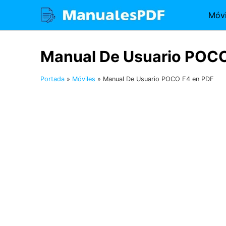
Saltar
Móvi
al
contenido
Manual De Usuario POCO
Portada
»
Móviles
»
Manual De Usuario POCO F4 en PDF