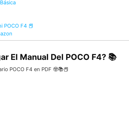
Básica
mi POCO F4 📕
mazon
ar El Manual Del POCO F4? 📚