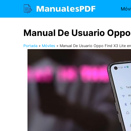
Saltar
Móvi
al
contenido
Manual De Usuario Oppo 
Portada
»
Móviles
»
Manual De Usuario Oppo Find X3 Lite e