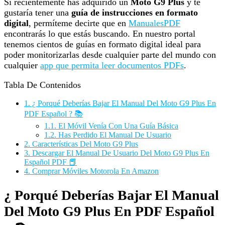
Si recientemente has adquirido un
Moto G9 Plus
y te
gustaría tener una
guía de instrucciones en formato
digital
, permíteme decirte que en
ManualesPDF
encontrarás lo que estás buscando. En nuestro portal
tenemos cientos de guías en formato digital ideal para
poder monitorizarlas desde cualquier parte del mundo con
cualquier
app que permita leer documentos PDFs
.
Tabla De Contenidos
1.
¿ Porqué Deberías Bajar El Manual Del Moto G9 Plus En
PDF Español ? 📚
1.1.
El Móvil Venía Con Una Guía Básica
1.2.
Has Perdido El Manual De Usuario
2.
Características Del Moto G9 Plus
3.
Descargar El Manual De Usuario Del Moto G9 Plus En
Español PDF 📕
4.
Comprar Móviles Motorola En Amazon
¿ Porqué Deberías Bajar El Manual
Del Moto G9 Plus En PDF Español