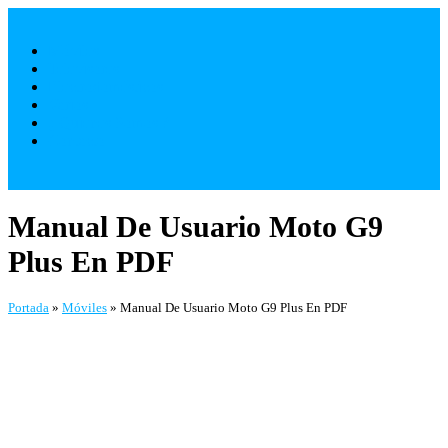
Saltar
al
Móviles
contenido
Televisores
Electrodomésticos
Varios
¿ Quienes Somos ?
Contacto
Manual De Usuario Moto G9
Plus En PDF
Portada
»
Móviles
»
Manual De Usuario Moto G9 Plus En PDF