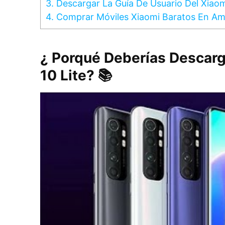
3.
Descargar La Guía De Usuario Del Xiaomi
4.
Comprar Móviles Xiaomi Baratos En A
¿ Porqué Deberías Descarg
10 Lite? 📚