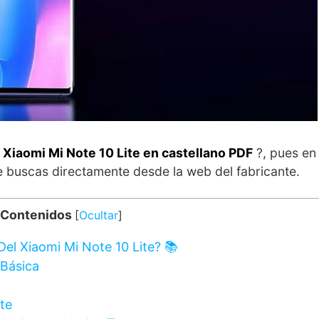
 Xiaomi Mi Note 10 Lite en castellano PDF
?, pues en
 buscas directamente desde la web del fabricante.
 Contenidos
[
Ocultar
]
el Xiaomi Mi Note 10 Lite? 📚
Básica
te