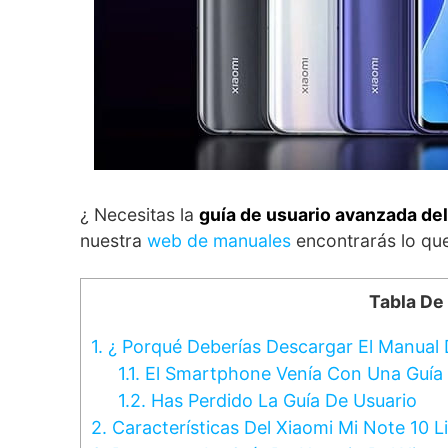
¿ Necesitas la
guía de usuario avanzada del
nuestra
web de manuales
encontrarás lo que
Tabla De
1.
¿ Porqué Deberías Descargar El Manual D
1.1.
El Smartphone Venía Con Una Guía 
1.2.
Has Perdido La Guía De Usuario
2.
Características Del Xiaomi Mi Note 10 Li