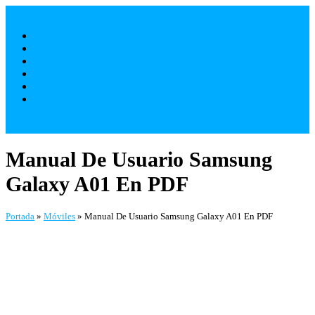
Saltar
al
Móviles
contenido
Televisores
Electrodomésticos
Varios
¿ Quienes Somos ?
Contacto
Manual De Usuario Samsung
Galaxy A01 En PDF
Portada
»
Móviles
»
Manual De Usuario Samsung Galaxy A01 En PDF