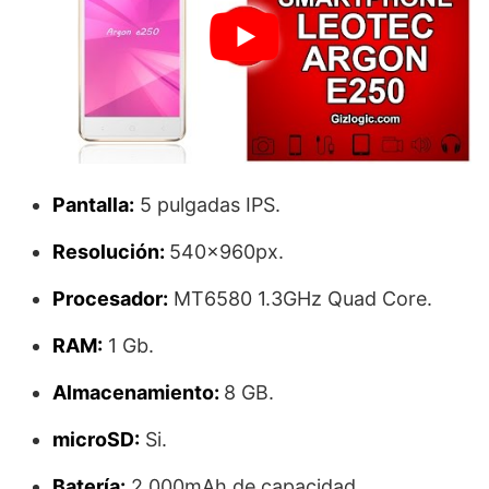
Pantalla:
5 pulgadas IPS.
Resolución:
540×960px.
Procesador:
MT6580 1.3GHz Quad Core.
RAM:
1 Gb.
Almacenamiento:
8 GB.
microSD:
Si.
Batería:
2,000mAh de capacidad.