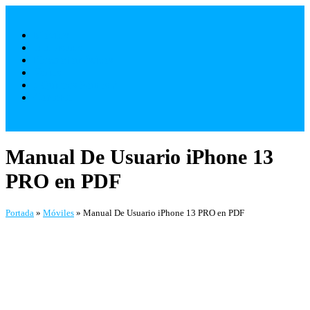
Saltar
al
Móviles
contenido
Televisores
Electrodomésticos
Varios
¿ Quienes Somos ?
Contacto
Manual De Usuario iPhone 13
PRO en PDF
Portada
»
Móviles
»
Manual De Usuario iPhone 13 PRO en PDF