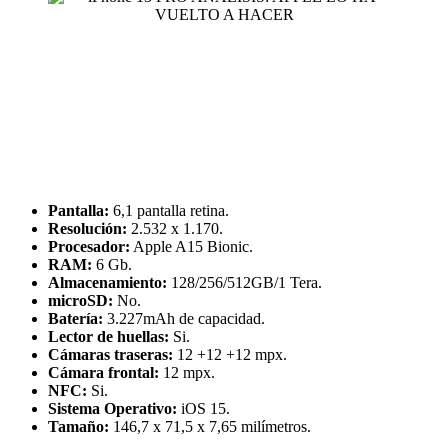
Pantalla:
6,1 pantalla retina.
Resolución:
2.532 x 1.170.
Procesador:
Apple A15 Bionic.
RAM:
6 Gb.
Almacenamiento:
128/256/512GB/1 Tera.
microSD:
No.
Batería:
3.227mAh de capacidad.
Lector de huellas:
Si.
Cámaras traseras:
12 +12 +12 mpx.
Cámara frontal:
12 mpx.
NFC:
Si.
Sistema Operativo:
iOS 15.
Tamaño:
146,7 x 71,5 x 7,65 milímetros.