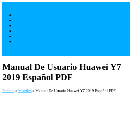
Saltar
al
Móviles
contenido
Televisores
Electrodomésticos
Varios
¿ Quienes Somos ?
Contacto
Manual De Usuario Huawei Y7
2019 Español PDF
Portada
»
Móviles
»
Manual De Usuario Huawei Y7 2019 Español PDF