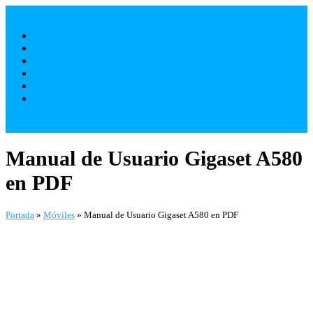
Saltar
al
Móviles
contenido
Televisores
Electrodomésticos
Varios
¿ Quienes Somos ?
Contacto
Manual de Usuario Gigaset A580
en PDF
Portada
»
Móviles
»
Manual de Usuario Gigaset A580 en PDF