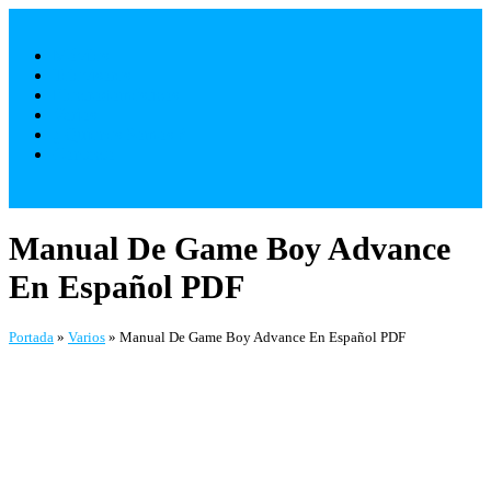
Saltar
al
Móviles
contenido
Televisores
Electrodomésticos
Varios
¿ Quienes Somos ?
Contacto
Manual De Game Boy Advance
En Español PDF
Portada
»
Varios
»
Manual De Game Boy Advance En Español PDF