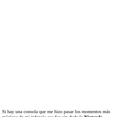
Si hay una consola que me hizo pasar los momentos más
mágicos de mi infancia esa fue sin duda la
Nintendo