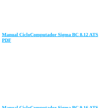
Manual CicloComputador Sigma BC 8.12 ATS
PDF
Manual CicloComputador Sigma BC 9.16 ATS