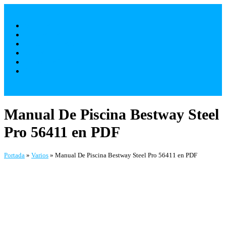
Saltar
al
Móviles
contenido
Televisores
Electrodomésticos
Varios
¿ Quienes Somos ?
Contacto
Manual De Piscina Bestway Steel
Pro 56411 en PDF
Portada
»
Varios
»
Manual De Piscina Bestway Steel Pro 56411 en PDF