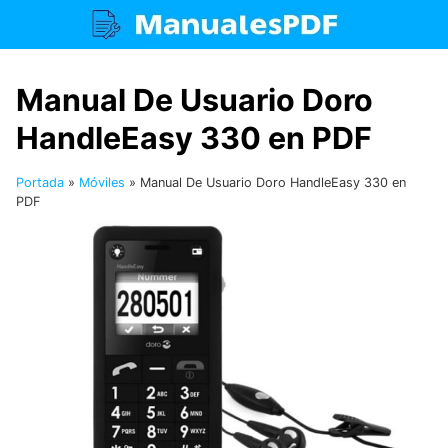
Saltar
al
contenido
Manual De Usuario Doro
HandleEasy 330 en PDF
Portada
»
Móviles
»
Manual De Usuario Doro HandleEasy 330 en
PDF