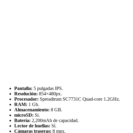
Pantalla:
5 pulgadas IPS.
Resolución:
854×480px.
Procesador:
Spreadtrum SC7731C Quad-core 1.2GHz.
RAM:
1 Gb.
Almacenamiento:
8 GB.
microSD:
Si.
Batería:
2,200mAh de capacidad.
Lector de huellas:
Sí.
Cámaras traseras:
8 mpx.