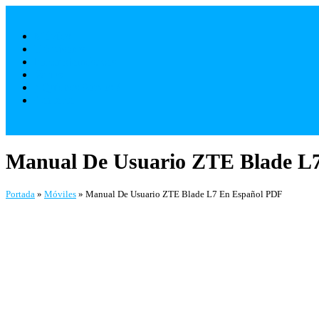
Saltar
al
Móviles
contenido
Televisores
Electrodomésticos
Varios
¿ Quienes Somos ?
Contacto
Manual De Usuario ZTE Blade L
Portada
»
Móviles
»
Manual De Usuario ZTE Blade L7 En Español PDF