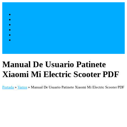
Saltar
al
Móviles
contenido
Televisores
Electrodomésticos
Varios
¿ Quienes Somos ?
Contacto
Manual De Usuario Patinete
Xiaomi Mi Electric Scooter PDF
Portada
»
Varios
»
Manual De Usuario Patinete Xiaomi Mi Electric Scooter PDF