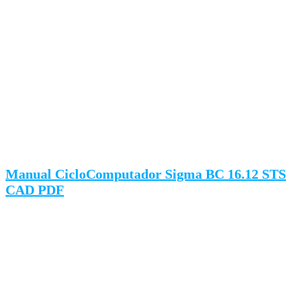
Manual CicloComputador Sigma BC 16.12 STS
CAD PDF