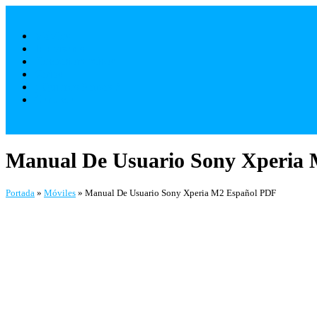
Saltar
al
Móviles
contenido
Televisores
Electrodomésticos
Varios
¿ Quienes Somos ?
Contacto
Manual De Usuario Sony Xperia
Portada
»
Móviles
»
Manual De Usuario Sony Xperia M2 Español PDF