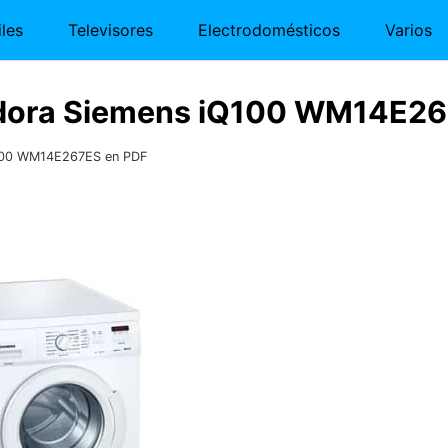
les
Televisores
Electrodomésticos
Varios
adora Siemens iQ100 WM14E26
Q100 WM14E267ES en PDF