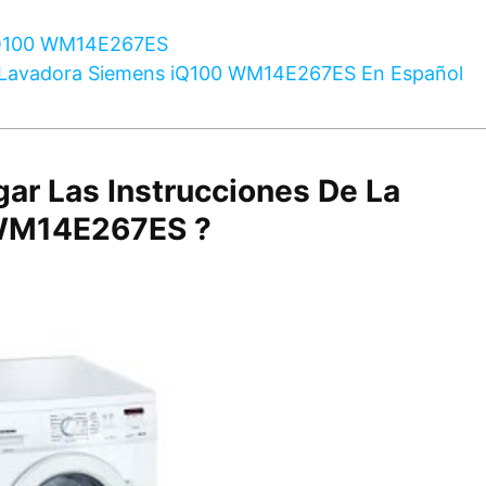
 iQ100 WM14E267ES
e Lavadora Siemens iQ100 WM14E267ES En Español
gar Las Instrucciones De La
 WM14E267ES ?