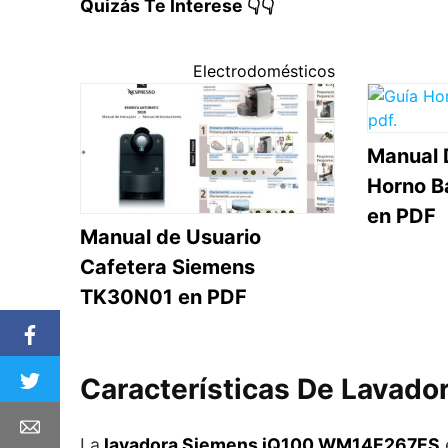
Quizás Te Interese 👇👇
Electrodomésticos
Manual 
Horno 
en PDF
Manual de Usuario
Cafetera Siemens
TK30N01 en PDF
Características De Lava
La
lavadora Siemens iQ100 WM14E267ES