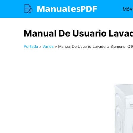
Saltar
Móvi
al
contenido
Manual De Usuario Lav
Portada
»
Varios
»
Manual De Usuario Lavadora Siemens i