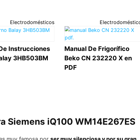
Electrodomésticos
Electrodoméstic
De Instrucciones
Manual De Frigorífico
Balay 3HB503BM
Beko CN 232220 X en
PDF
dora Siemens iQ100 WM14E267ES
es muy famosa por
ser muy silenciosa y por su gran