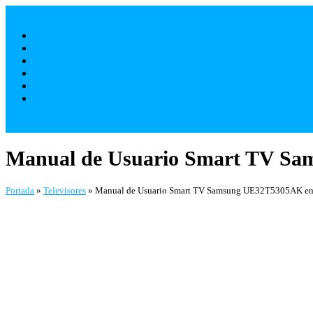
Saltar
al
Móviles
contenido
Televisores
Electrodomésticos
Varios
¿ Quienes Somos ?
Contacto
Manual de Usuario Smart TV S
Portada
»
Televisores
»
Manual de Usuario Smart TV Samsung UE32T5305AK e