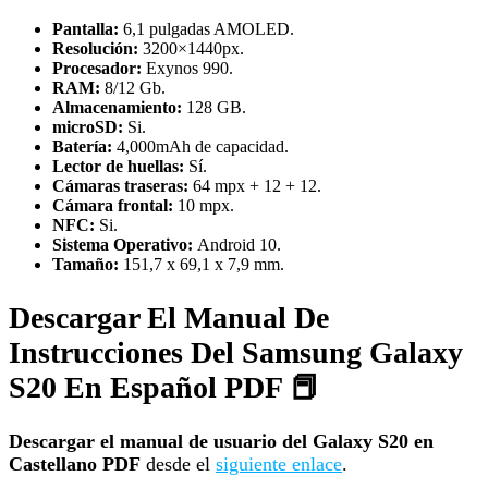
Pantalla:
6,1 pulgadas AMOLED.
Resolución:
3200×1440px.
Procesador:
Exynos 990.
RAM:
8/12 Gb.
Almacenamiento:
128 GB.
microSD:
Si.
Batería:
4,000mAh de capacidad.
Lector de huellas:
Sí.
Cámaras traseras:
64 mpx + 12 + 12.
Cámara frontal:
10 mpx.
NFC:
Si.
Sistema Operativo:
Android 10.
Tamaño:
151,7 x 69,1 x 7,9 mm.
Descargar El Manual De
Instrucciones Del Samsung Galaxy
S20 En Español PDF 📕
Descargar el manual de usuario del Galaxy S20 en
Castellano PDF
desde el
siguiente enlace
.