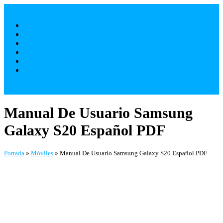
Saltar
al
Móviles
contenido
Televisores
Electrodomésticos
Varios
¿ Quienes Somos ?
Contacto
Manual De Usuario Samsung
Galaxy S20 Español PDF
Portada
»
Móviles
»
Manual De Usuario Samsung Galaxy S20 Español PDF