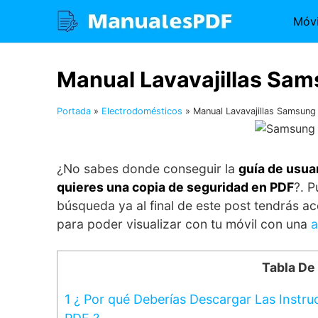
Saltar
Móvi
al
contenido
Manual Lavavajillas S
Portada
»
Electrodomésticos
»
Manual Lavavajillas Samsu
¿No sabes donde conseguir la
guía de usu
quieres una copia de seguridad en PDF
?. 
búsqueda ya al final de este post tendrás acc
para poder visualizar con tu móvil con una
a
Tabla De
1
¿ Por qué Deberías Descargar Las Instr