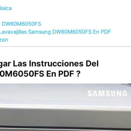
ásica
ung DW60M6050FS
l Lavavajillas Samsung DW60M6050FS En PDF
azon
ar Las Instrucciones Del
60M6050FS En PDF ?