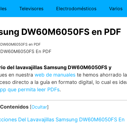
les
Televisores
Electrodomésticos
Varios
amsung DW60M6050FS en PDF
ng DW60M6050FS en PDF
ario del lavavajillas Samsung DW60M6050FS y
Pues en nuestra
web de manuales
te hemos ahorrado la
eso directo a la guía en formato digital, lo cual es ide
pp que permita leer PDFs
.
 Contenidos
[
Ocultar
]
ucciones Del Lavavajillas Samsung DW60M6050FS En