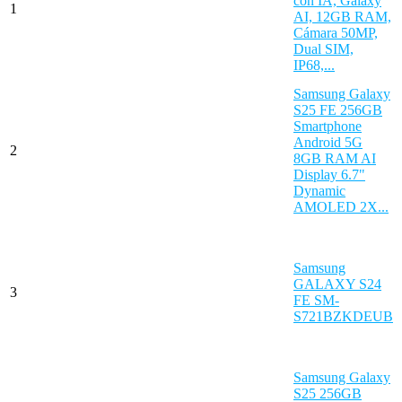
con IA, Galaxy
1
AI, 12GB RAM,
Cámara 50MP,
Dual SIM,
IP68,...
Samsung Galaxy
S25 FE 256GB
Smartphone
Android 5G
2
8GB RAM AI
Display 6.7"
Dynamic
AMOLED 2X...
Samsung
GALAXY S24
3
FE SM-
S721BZKDEUB
Samsung Galaxy
S25 256GB