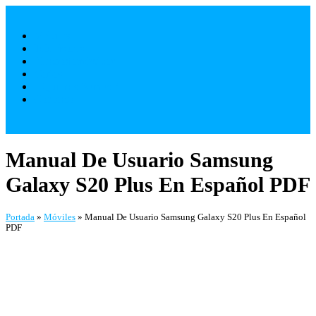
Saltar
al
Móviles
contenido
Televisores
Electrodomésticos
Varios
¿ Quienes Somos ?
Contacto
Manual De Usuario Samsung
Galaxy S20 Plus En Español PDF
Portada
»
Móviles
»
Manual De Usuario Samsung Galaxy S20 Plus En Español
PDF