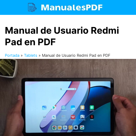
Saltar
al
contenido
Manual de Usuario Redmi
Pad en PDF
Portada
»
Tablets
»
Manual de Usuario Redmi Pad en PDF