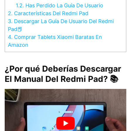
1.2.
Has Perdido La Guía De Usuario
2.
Características Del Redmi Pad
3.
Descargar La Guía De Usuario Del Redmi
Pad📕
4.
Comprar Tablets Xiaomi Baratas En
Amazon
¿Por qué Deberías Descargar
El Manual Del Redmi Pad? 📚