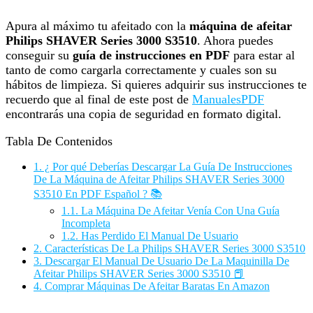
Apura al máximo tu afeitado con la
máquina de afeitar
Philips SHAVER Series 3000 S3510
. Ahora puedes
conseguir su
guía de instrucciones en PDF
para estar al
tanto de como cargarla correctamente y cuales son su
hábitos de limpieza. Si quieres adquirir sus instrucciones te
recuerdo que al final de este post de
ManualesPDF
encontrarás una copia de seguridad en formato digital.
Tabla De Contenidos
1.
¿ Por qué Deberías Descargar La Guía De Instrucciones
De La Máquina de Afeitar Philips SHAVER Series 3000
S3510 En PDF Español ? 📚
1.1.
La Máquina De Afeitar Venía Con Una Guía
Incompleta
1.2.
Has Perdido El Manual De Usuario
2.
Características De La Philips SHAVER Series 3000 S3510
3.
Descargar El Manual De Usuario De La Maquinilla De
Afeitar Philips SHAVER Series 3000 S3510 📕
4.
Comprar Máquinas De Afeitar Baratas En Amazon