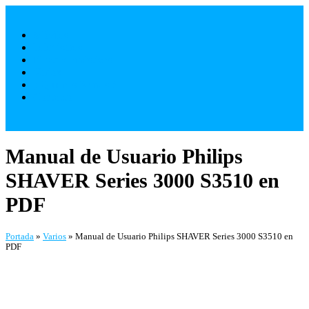
Saltar
al
Móviles
contenido
Televisores
Electrodomésticos
Varios
¿ Quienes Somos ?
Contacto
Manual de Usuario Philips
SHAVER Series 3000 S3510 en
PDF
Portada
»
Varios
»
Manual de Usuario Philips SHAVER Series 3000 S3510 en
PDF