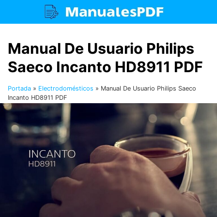
Saltar
al
contenido
Manual De Usuario Philips
Saeco Incanto HD8911 PDF
Portada
»
Electrodomésticos
»
Manual De Usuario Philips Saeco
Incanto HD8911 PDF