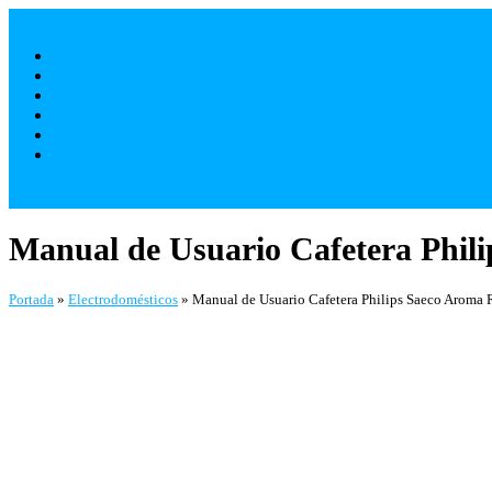
Saltar
al
Móviles
contenido
Televisores
Electrodomésticos
Varios
¿ Quienes Somos ?
Contacto
Manual de Usuario Cafetera Phil
Portada
»
Electrodomésticos
»
Manual de Usuario Cafetera Philips Saeco Aroma