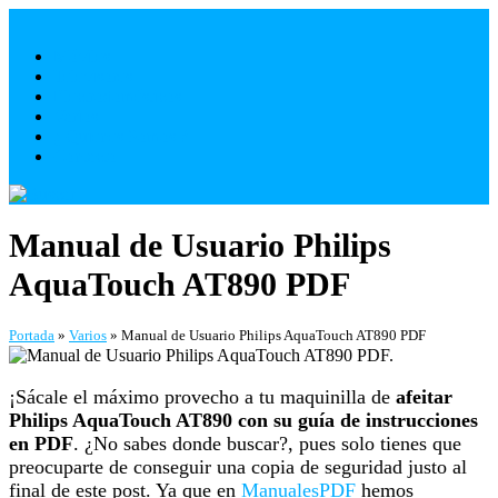
Saltar
al
Móviles
contenido
Televisores
Electrodomésticos
Varios
¿ Quienes Somos ?
Contacto
Manual de Usuario Philips
AquaTouch AT890 PDF
Portada
»
Varios
»
Manual de Usuario Philips AquaTouch AT890 PDF
¡Sácale el máximo provecho a tu maquinilla de
afeitar
Philips AquaTouch AT890 con su guía de instrucciones
en PDF
. ¿No sabes donde buscar?, pues solo tienes que
preocuparte de conseguir una copia de seguridad justo al
final de este post. Ya que en
ManualesPDF
hemos