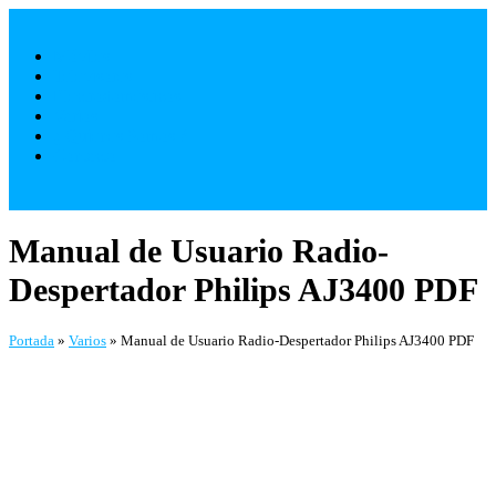
Saltar
al
Móviles
contenido
Televisores
Electrodomésticos
Varios
¿ Quienes Somos ?
Contacto
Manual de Usuario Radio-
Despertador Philips AJ3400 PDF
Portada
»
Varios
»
Manual de Usuario Radio-Despertador Philips AJ3400 PDF