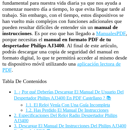
fundamental para nuestra vida diaria ya que nos ayuda a
comenzar nuestro día a tiempo, lo que evita llegar tarde al
trabajo. Sin embargo, con el tiempo, estos dispositivos se
han vuelto más complejos con funciones adicionales que
pueden resultar difíciles de entender sin un
manual de
instrucciones
. Es por eso que has llegado a
ManualesPDF
,
porque necesitas el
manual en formato PDF de tu
despertador Philips AJ3400
. Al final de este artículo,
podrás descargar una copia de seguridad del manual en
formato digital, lo que te permitirá acceder al mismo desde
tu dispositivo móvil utilizando una
aplicación lectora de
PDF
.
Tabla De Contenidos
1.
¿ Por qué Deberías Descargar El Manual De Usuario Del
Despertador Philips AJ3400 En PDF Castellano ? 📚
1.1.
El Reloj Venía Con Una Guía Incompleta
1.2.
Has Perdido El Manual De Instrucciones
2.
Especificaciones Del Reloj Radio Despertador Philips
AJ3400
3.
Descargar El Manual De Instrucciones Del Philips AJ3400