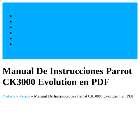
Saltar
al
Móviles
contenido
Televisores
Electrodomésticos
Varios
¿ Quienes Somos ?
Contacto
Manual De Instrucciones Parrot
CK3000 Evolution en PDF
Portada
»
Varios
»
Manual De Instrucciones Parrot CK3000 Evolution en PDF