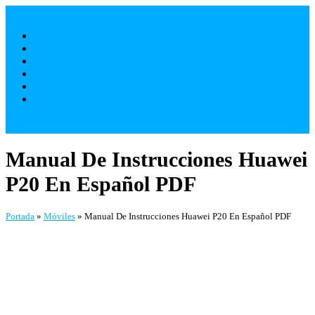
Saltar
al
Móviles
contenido
Televisores
Electrodomésticos
Varios
¿ Quienes Somos ?
Contacto
Manual De Instrucciones Huawei
P20 En Español PDF
Portada
»
Móviles
»
Manual De Instrucciones Huawei P20 En Español PDF