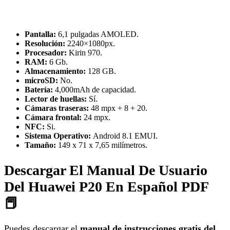
Pantalla:
6,1 pulgadas AMOLED.
Resolución:
2240×1080px.
Procesador:
Kirin 970.
RAM:
6 Gb.
Almacenamiento:
128 GB.
microSD:
No.
Batería:
4,000mAh de capacidad.
Lector de huellas:
Sí.
Cámaras traseras:
48 mpx + 8 + 20.
Cámara frontal:
24 mpx.
NFC:
Si.
Sistema Operativo:
Android 8.1 EMUI.
Tamaño:
149 x 71 x 7,65 milímetros.
Descargar El Manual De Usuario
Del Huawei P20 En Español PDF
📕
Puedes descargar el
manual de instrucciones gratis del