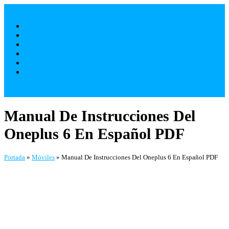
Saltar
al
Móviles
contenido
Televisores
Electrodomésticos
Varios
¿ Quienes Somos ?
Contacto
Manual De Instrucciones Del
Oneplus 6 En Español PDF
Portada
»
Móviles
»
Manual De Instrucciones Del Oneplus 6 En Español PDF